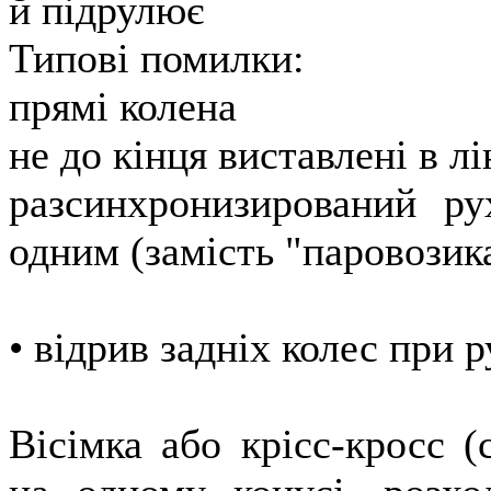
й підрулює
Типові помилки:
прямі колена
не до кінця виставлені в л
разсинхронизирований ру
одним (замість "паровозика
• відрив задніх колес при 
Вісімка або крісс-кросс (