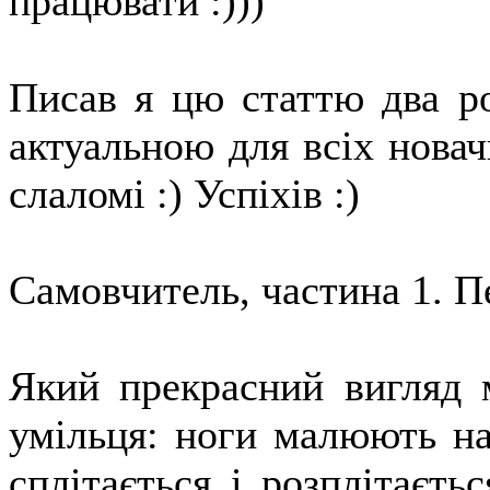
працювати :)))
Писав я цю статтю два ро
актуальною для всіх новачк
слаломі :) Успіхів :)
Самовчитель, частина 1. П
Який прекрасний вигляд 
умільця: ноги малюють на
сплітається і розплітаєть