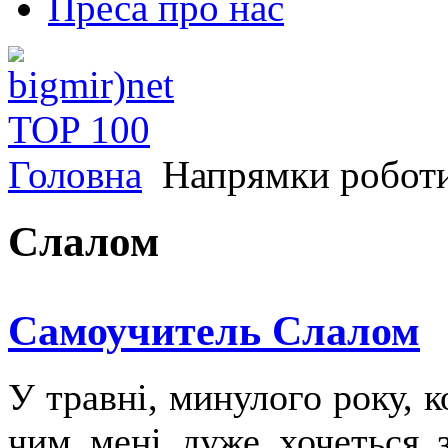
Преса про нас
Головна
Напрямки робот
Слалом
Самоучитель Слалом
У травні, минулого року, к
чим мені дуже хочеться з