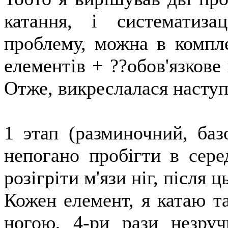
катання, і систематиз
проблему, можна в компле
елементів + ??обов'язкове
Отже, викреслалася наступ
1 этап (разминочний, баз
непогано пробігти в сере
розігріти м'язи ніг, після 
Кожен елемент, я катаю т
ногою, 4-ри рази незруч