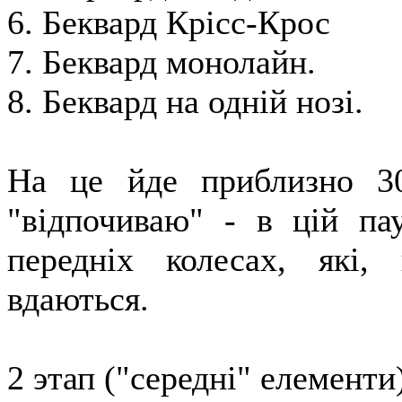
6. Беквард Крісс-Крос
7. Беквард монолайн.
8. Беквард на одній нозі.
На це йде приблизно 3
"відпочиваю" - в цій па
передніх колесах, які,
вдаються.
2 этап ("середні" елементи)