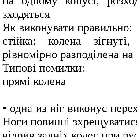
на одному конусі, розхо
зходяться
Як виконувати правильно:
стійка: колена зігнуті
рівномірно разподілена на 
Типові помилки:
прямі колена
• одна из ніг виконує пере
Ноги повинні зхрещуватися
відрив задніх колес при р