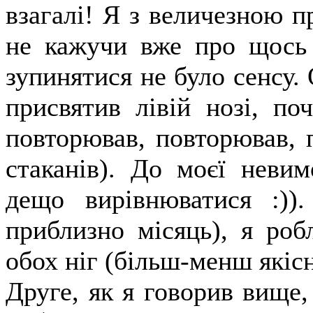
взагалі! Я з величезною п
не кажучи вже про щось 
зупинятися не було сенсу.
присвятив лівій нозі, по
повторював, повторював, п
стаканів). До моєї невим
дещо вирівнюватися :)
приблизно місяць), я роб
обох ніг (більш-менш якісн
Друге, як я говорив вище,