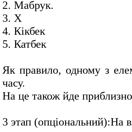
2. Мабрук.
3. Х
4. Кікбек
5. Катбек
Як правило, одному з еле
часу.
На це також йде приблизно
3 этап (опціональний):На в