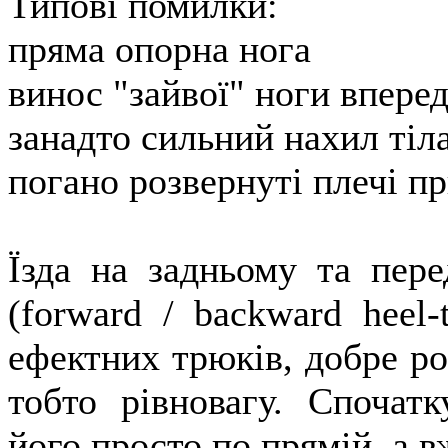
Типові помилки:
пряма опорна нога
винос "зайвої" ноги впере
занадто сильний нахил тіл
погано розвернуті плечі п
Їзда на задньому та пере
(forward / backward heel
ефектних трюків, добре ро
тобто рівновагу. Спочат
його просто по прямій, а 