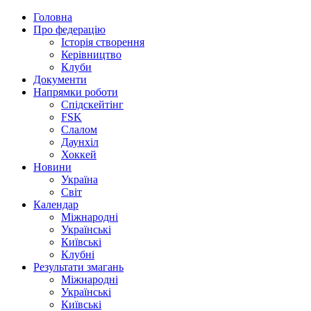
Головна
Про федерацію
Історія створення
Керівництво
Клуби
Документи
Напрямки роботи
Спідскейтінг
FSK
Слалом
Даунхіл
Хоккей
Новини
Україна
Світ
Календар
Міжнародні
Українські
Київські
Клубні
Результати змагань
Міжнародні
Українські
Київські